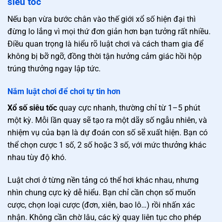
siêu tốc
Nếu bạn vừa bước chân vào thế giới xổ số hiện đại thì
đừng lo lắng vì mọi thứ đơn giản hơn bạn tưởng rất nhiều.
Điều quan trọng là hiểu rõ luật chơi và cách tham gia để
không bị bỡ ngỡ, đồng thời tận hưởng cảm giác hồi hộp
trúng thưởng ngay lập tức.
Nắm luật chơi để chơi tự tin hơn
Xổ số siêu tốc
quay cực nhanh, thường chỉ từ 1–5 phút
một kỳ. Mỗi lần quay sẽ tạo ra một dãy số ngẫu nhiên, và
nhiệm vụ của bạn là dự đoán con số sẽ xuất hiện. Bạn có
thể chọn cược 1 số, 2 số hoặc 3 số, với mức thưởng khác
nhau tùy độ khó.
Luật chơi ở từng nền tảng có thể hơi khác nhau, nhưng
nhìn chung cực kỳ dễ hiểu. Bạn chỉ cần chọn số muốn
cược, chọn loại cược (đơn, xiên, bao lô…) rồi nhấn xác
nhận. Không cần chờ lâu, các kỳ quay liên tục cho phép