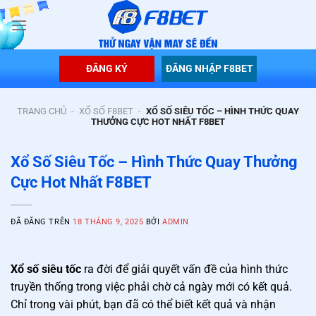
Chuyển
đến
nội
dung
ĐĂNG KÝ
ĐĂNG NHẬP F8BET
TRANG CHỦ
-
XỔ SỐ F8BET
-
XỔ SỐ SIÊU TỐC – HÌNH THỨC QUAY
THƯỞNG CỰC HOT NHẤT F8BET
Xổ Số Siêu Tốc – Hình Thức Quay Thưởng
Cực Hot Nhất F8BET
ĐÃ ĐĂNG TRÊN
18 THÁNG 9, 2025
BỞI
ADMIN
Xổ số siêu tốc
ra đời để giải quyết vấn đề của hình thức
truyền thống trong việc phải chờ cả ngày mới có kết quả.
Chỉ trong vài phút, bạn đã có thể biết kết quả và nhận