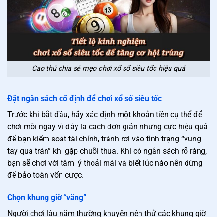
Cao thủ chia sẻ mẹo chơi xổ số siêu tốc hiệu quả
Đặt ngân sách cố định để chơi xổ số siêu tốc
Trước khi bắt đầu, hãy xác định một khoản tiền cụ thể để
chơi mỗi ngày vì đây là cách đơn giản nhưng cực hiệu quả
để bạn kiểm soát tài chính, tránh rơi vào tình trạng “vung
tay quá trán” khi gặp chuỗi thua. Khi có ngân sách rõ ràng,
bạn sẽ chơi với tâm lý thoải mái và biết lúc nào nên dừng
để bảo toàn vốn cược.
Chọn khung giờ “vắng”
Người chơi lâu năm thường khuyên nên thử các khung giờ