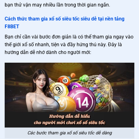
bạn thử vận may nhiều lần trong thời gian ngắn.
Cách thức tham gia xổ số siêu tốc siêu dễ tại nền tảng
F8BET
Bạn chỉ cần vài bước đơn giản là có thể tham gia ngay vào
thế giới xổ số nhanh, tiện và đầy hứng thú này. Đây là
hướng dẫn dễ nhớ dành cho người mới:
Các bước tham gia xổ số siêu tốc dễ dàng