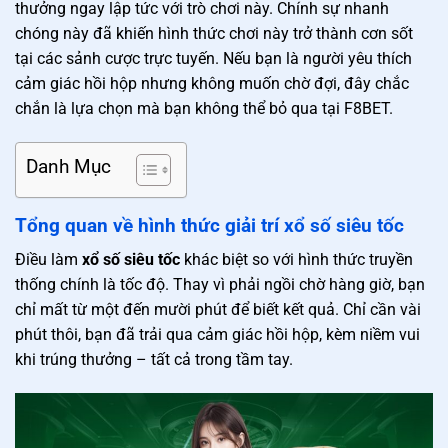
thưởng ngay lập tức với trò chơi này. Chính sự nhanh
chóng này đã khiến hình thức chơi này trở thành cơn sốt
tại các sảnh cược trực tuyến. Nếu bạn là người yêu thích
cảm giác hồi hộp nhưng không muốn chờ đợi, đây chắc
chắn là lựa chọn mà bạn không thể bỏ qua tại F8BET.
Danh Mục
Tổng quan về hình thức giải trí xổ số siêu tốc
Điều làm
xổ số siêu tốc
khác biệt so với hình thức truyền
thống chính là tốc độ. Thay vì phải ngồi chờ hàng giờ, bạn
chỉ mất từ một đến mười phút để biết kết quả. Chỉ cần vài
phút thôi, bạn đã trải qua cảm giác hồi hộp, kèm niềm vui
khi trúng thưởng – tất cả trong tầm tay.