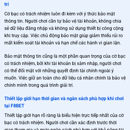
trí
Cờ bạc có trách nhiệm luôn đi kèm với ý thức bảo mật
thông tin. Người chơi cần tự bảo vệ tài khoản, không chia
sẻ dữ liệu đăng nhập và không sử dụng thiết bị công cộng
khi truy cập. Việc chủ động bảo mật giúp giảm thiểu rủi ro
mất kiểm soát tài khoản và hạn chế các hành vi gian lận.
Bảo mật thông tin cũng là một phần quan trọng của cờ bạc
có trách nhiệm, bởi khi tài khoản bị xâm nhập, người chơi
có thể đối mặt với những quyết định tài chính ngoài ý
muốn. Việc giữ an toàn cho dữ liệu cá nhân chính là bảo vệ
chính mình trong quá trình giải trí.
Thiết lập giới hạn thời gian và ngân sách phù hợp khi chơi
tại F8BET
Thiết lập giới hạn rõ ràng là biểu hiện trực tiếp nhất của cờ
bạc có trách nhiệm. Người chơi cần xác định trước thời
gian tham gia và mức ngân sách phù hợp với khả năng tài