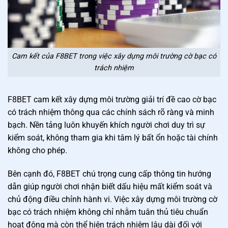
Cam kết của F8BET trong việc xây dựng môi trường cờ bạc có
trách nhiệm
F8BET cam kết xây dựng môi trường giải trí đề cao cờ bạc
có trách nhiệm thông qua các chính sách rõ ràng và minh
bạch. Nền tảng luôn khuyến khích người chơi duy trì sự
kiểm soát, không tham gia khi tâm lý bất ổn hoặc tài chính
không cho phép.
Bên cạnh đó, F8BET chú trọng cung cấp thông tin hướng
dẫn giúp người chơi nhận biết dấu hiệu mất kiểm soát và
chủ động điều chỉnh hành vi. Việc xây dựng môi trường cờ
bạc có trách nhiệm không chỉ nhằm tuân thủ tiêu chuẩn
hoạt động mà còn thể hiện trách nhiệm lâu dài đối với