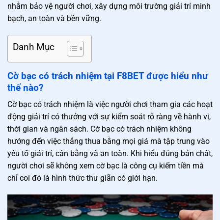
nhằm bảo vệ người chơi, xây dựng môi trường giải trí minh
bạch, an toàn và bền vững.
Danh Mục
Cờ bạc có trách nhiệm tại F8BET được hiểu như
thế nào?
Cờ bạc có trách nhiệm là việc người chơi tham gia các hoạt
động giải trí có thưởng với sự kiểm soát rõ ràng về hành vi,
thời gian và ngân sách. Cờ bạc có trách nhiệm không
hướng đến việc thắng thua bằng mọi giá mà tập trung vào
yếu tố giải trí, cân bằng và an toàn. Khi hiểu đúng bản chất,
người chơi sẽ không xem cờ bạc là công cụ kiếm tiền mà
chỉ coi đó là hình thức thư giãn có giới hạn.