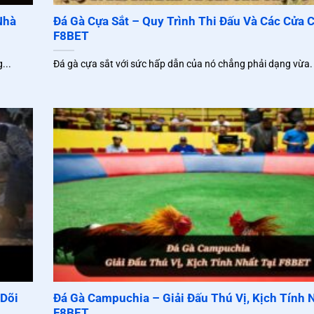
Nhà
Đá Gà Cựa Sắt – Quy Trình Thi Đấu Và Các Cửa 
 bộ trận đấu đều được ghi hình và truyền tải “nguyên bản”, khô
F8BET
cược theo diễn biến thực tế, tạo ra cho bet thủ sự đa dạng lựa 
...
Đá gà cựa sắt với sức hấp dẫn của nó chẳng phải dạng vừa.
chơi mê mẩn đá gà F8BET
đồng cá cược trực tuyến và trở thành một trong những lựa chọn
 Dõi
Đá Gà Campuchia – Giải Đấu Thú Vị, Kịch Tính 
F8BET