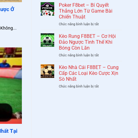
Kèo
Phá
Poker F8bet – Bí Quyết
Phạt
Cược Ở
Mẹo
Thắng Lớn Từ Game Bài
Góc
Chiến
ng cắt ghép hay tua lại, đảm bảo yếu tố minh bạch tuyệt
Chiến Thuật
–
Lược
chọn cùng cơ hội sinh lời hấp dẫn trong từng ván cược.
ở
Chức năng bình luận bị tắt
Mở
 Không...
Poker
Khóa
F8bet
Lợi
Kèo Rung F8BET – Cơ Hội
–
Nhuận
Đảo Ngược Tình Thế Khi
Bí
Từ
Bóng Còn Lăn
Quyết
Mọi
 hot nhất năm 2025, chúng tôi đã phải đầu tư từng
ở
Chức năng bình luận bị tắt
Thắng
Tình
Kèo
Lớn
Huống
Rung
Từ
Bóng
Kèo Nhà Cái F8BET – Cung
F8BET
Game
Đá
Cấp Các Loại Kèo Cược Xịn
–
Bài
Sò Nhất
Cơ
Chiến
ở
Chức năng bình luận bị tắt
Hội
Thuật
Kèo
Đảo
Nhà
Ngược
Cái
Tình
F8BET
Thế
–
Khi
Cung
Bóng
Cấp
Còn
Các
Lăn
Nhất Tại
Loại