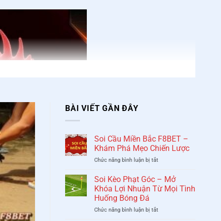
BÀI VIẾT GẦN ĐÂY
Soi Cầu Miền Bắc F8BET –
Khám Phá Mẹo Chiến Lược
ở
Chức năng bình luận bị tắt
Soi
Cầu
Soi Kèo Phạt Góc – Mở
Miền
Khóa Lợi Nhuận Từ Mọi Tình
Bắc
Huống Bóng Đá
F8BET
ở
Chức năng bình luận bị tắt
–
Soi
Khám