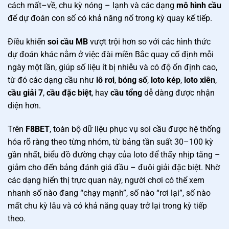
cách mất–về, chu kỳ nóng – lạnh và các dạng
mô hình cầu
để dự đoán con số có khả năng nổ trong kỳ quay kế tiếp.
Điều khiến
soi cầu MB
vượt trội hơn so với các hình thức
dự đoán khác nằm ở việc đài miền Bắc quay cố định mỗi
ngày một lần, giúp số liệu ít bị nhiễu và có độ ổn định cao,
từ đó các dạng cầu như
lô rơi
,
bóng số
,
loto kép
,
loto xiên
,
cầu giải 7
,
cầu đặc biệt
, hay
cầu tổng
dễ dàng được nhận
diện hơn.
Trên
F8BET
, toàn bộ dữ liệu phục vụ soi cầu được hệ thống
hóa rõ ràng theo từng nhóm, từ bảng tần suất 30–100 kỳ
gần nhất, biểu đồ đường chạy của loto để thấy nhịp tăng –
giảm cho đến bảng đánh giá đầu – đuôi giải đặc biệt. Nhờ
các dạng hiển thị trực quan này, người chơi có thể xem
nhanh số nào đang “chạy mạnh”, số nào “rơi lại”, số nào
mất chu kỳ lâu và có khả năng quay trở lại trong kỳ tiếp
theo.