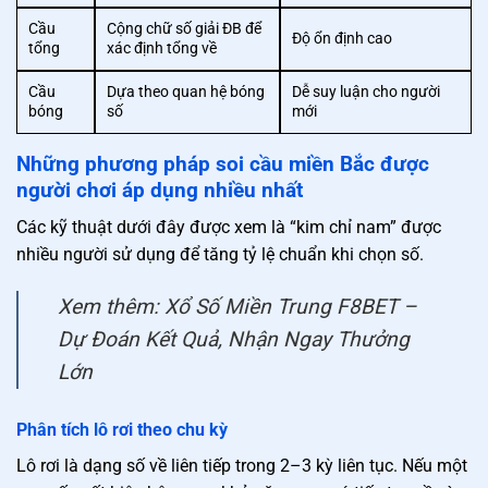
Cầu
Cộng chữ số giải ĐB để
Độ ổn định cao
tổng
xác định tổng về
Cầu
Dựa theo quan hệ bóng
Dễ suy luận cho người
bóng
số
mới
Những phương pháp soi cầu miền Bắc được
người chơi áp dụng nhiều nhất
Các kỹ thuật dưới đây được xem là “kim chỉ nam” được
nhiều người sử dụng để tăng tỷ lệ chuẩn khi chọn số.
Xem thêm:
Xổ Số Miền Trung F8BET –
Dự Đoán Kết Quả, Nhận Ngay Thưởng
Lớn
Phân tích lô rơi theo chu kỳ
Lô rơi là dạng số về liên tiếp trong 2–3 kỳ liên tục. Nếu một