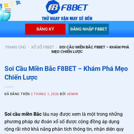
Chuyển
đến
nội
dung
ĐĂNG KÝ
ĐĂNG NHẬP F8BET
TRANG CHỦ
-
XỔ SỐ F8BET
-
SOI CẦU MIỀN BẮC F8BET – KHÁM PHÁ
MẸO CHIẾN LƯỢC
Soi Cầu Miền Bắc F8BET – Khám Phá Mẹo
Chiến Lược
ĐÃ ĐĂNG TRÊN
2 THÁNG 1, 2026
BỞI
ADMIN
Soi cầu miền Bắc
lâu nay được xem là một trong những
phương pháp dự đoán xổ số được cộng đồng áp dụng
rộng rãi nhờ khả năng phân tích thông tin, nhận diện quy