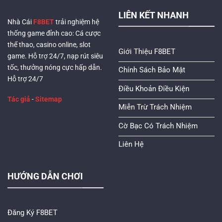
Cấp
Bóng
Các
Còn
LIÊN KẾT NHANH
Loại
Lăn
Nhà Cái
F8BET
trải nghiệm hệ
Kèo
thống game đỉnh cao: Cá cược
Cược
Xịn
thể thao, casino online, slot
Giới Thiệu F8BET
Sò
game. Hỗ trợ 24/7, nạp rút siêu
Nhất
tốc, thưởng nóng cực hấp dẫn.
Chính Sách Bảo Mật
Hỗ trợ 24/7
Điều Khoản Điều Kiện
Tác giả
-
Sitemap
Miễn Trừ Trách Nhiệm
Cờ Bạc Có Trách Nhiệm
Liên Hệ
HƯỚNG DẪN CHƠI
Đăng Ký F8BET