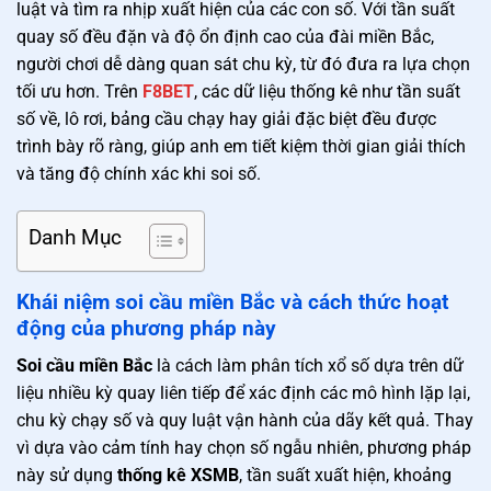
luật và tìm ra nhịp xuất hiện của các con số. Với tần suất
quay số đều đặn và độ ổn định cao của đài miền Bắc,
người chơi dễ dàng quan sát chu kỳ, từ đó đưa ra lựa chọn
tối ưu hơn. Trên
F8BET
, các dữ liệu thống kê như tần suất
số về, lô rơi, bảng cầu chạy hay giải đặc biệt đều được
trình bày rõ ràng, giúp anh em tiết kiệm thời gian giải thích
và tăng độ chính xác khi soi số.
Danh Mục
Khái niệm soi cầu miền Bắc và cách thức hoạt
động của phương pháp này
Soi cầu miền Bắc
là cách làm phân tích xổ số dựa trên dữ
liệu nhiều kỳ quay liên tiếp để xác định các mô hình lặp lại,
chu kỳ chạy số và quy luật vận hành của dãy kết quả. Thay
vì dựa vào cảm tính hay chọn số ngẫu nhiên, phương pháp
này sử dụng
thống kê XSMB
, tần suất xuất hiện, khoảng