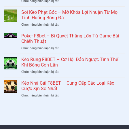
ở
Chức năng bình luận bị tắt
Soi
Cầu
Soi Kèo Phạt Góc – Mở Khóa Lợi Nhuận Từ Mọi
Miền
Tình Huống Bóng Đá
Bắc
ở
Chức năng bình luận bị tắt
F8BET
Soi
–
Kèo
Poker F8bet – Bí Quyết Thắng Lớn Từ Game Bài
Khám
Phạt
Phá
Chiến Thuật
Góc
Mẹo
ở
Chức năng bình luận bị tắt
–
Chiến
Poker
Mở
Lược
F8bet
Kèo Rung F8BET – Cơ Hội Đảo Ngược Tình Thế
Khóa
–
Lợi
Khi Bóng Còn Lăn
Bí
Nhuận
ở
Chức năng bình luận bị tắt
Quyết
Từ
Kèo
Thắng
Mọi
Rung
Kèo Nhà Cái F8BET – Cung Cấp Các Loại Kèo
Lớn
Tình
F8BET
Từ
Cược Xịn Sò Nhất
Huống
–
Game
Bóng
ở
Chức năng bình luận bị tắt
Cơ
Bài
Đá
Kèo
Hội
Chiến
Nhà
Đảo
Thuật
Cái
Ngược
F8BET
Tình
–
Thế
Cung
Khi