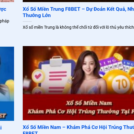
Tìm hiểu thông tin sảnh chơi xổ số F8BET
ược
Xổ Số Miền Trung F8BET – Dự Đoán Kết Quả, N
Thưởng Lớn
 pháp
t quả nhanh “chóng mặt”, hệ thống kiểm tra vé cược chính xác tu
Xổ số miền Trung là không thể chối từ đối với lô thủ yêu thích
 tối ưu trải nghiệm tham gia từng ván cược một cách thuận tiện v
F8BET
hư độ uy tín hàng đầu của chuyên mục này. Sảnh xổ số này đan
là tỷ lệ thắng cực kỳ ấn tượng. Bên cạnh đó, nhà cái luôn nghi
nhờ những yếu tố này, người chơi hoàn toàn yên tâm khi tham gia
 mỗi ngày
ên sức hút là tỷ lệ trả thưởng cực kỳ ấn tượng. Người chơi có t
Xổ Số Miền Nam – Khám Phá Cơ Hội Trúng Thư
i
F8BET