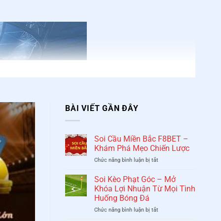
BÀI VIẾT GẦN ĐÂY
Soi Cầu Miền Bắc F8BET –
Khám Phá Mẹo Chiến Lược
ở
Chức năng bình luận bị tắt
Soi
Cầu
Soi Kèo Phạt Góc – Mở
Miền
Khóa Lợi Nhuận Từ Mọi Tình
Bắc
Huống Bóng Đá
F8BET
ở
Chức năng bình luận bị tắt
–
Soi
Khám