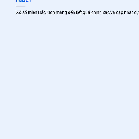
F8BET
Chưa hết, các chương trình khuyến mãi xuất hiện hàng ng
Xổ số miền Bắc luôn mang đến kết quả chính xác và cập nhật cực
đồng và chỉ cần đáp ứng đúng yêu cầu, anh em đã có cơ
Cá cược an toàn, tiện lợi mọi lúc mọi nơi tại
An toàn và hợp pháp là cam kết hàng đầu của chuyên mụ
cùng hiện đại.