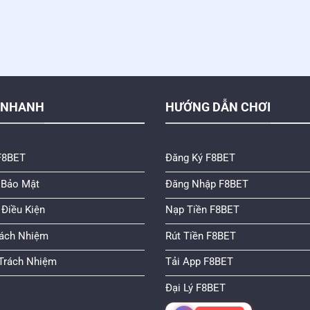
T NHANH
HƯỚNG DẪN CHƠI
Một số ưu điểm siêu việt của sảnh xổ số F8BET
 F8BET
Đăng Ký F8BET
hực hiện cung cấp dịch vụ cả trên website lẫn ứng dụng. Nhờ đó,
 Bảo Mật
Đăng Nhập F8BET
.
 Điều Kiện
Nạp Tiền F8BET
số F8BET uy tín
rách Nhiệm
Rút Tiền F8BET
ờ vào những mối quan hệ hợp tác lâu dài và hiệu quả với các nhà
Trách Nhiệm
Tải App F8BET
Đại Lý F8BET
y, nổi tiếng với nhiều năm kinh nghiệm trong lĩnh vực xổ số t