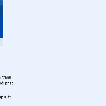
Các
Lăn
Loại
Kèo
Cược
Xịn
Sò
Nhất
, tránh
lỗi phát
p luật.