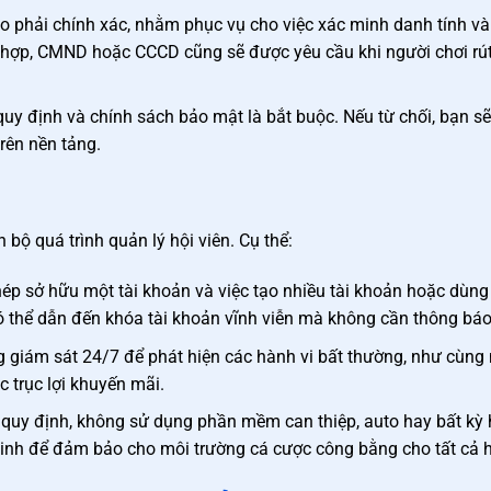
áo phải chính xác, nhằm phục vụ cho việc xác minh danh tính và
g hợp, CMND hoặc CCCD cũng sẽ được yêu cầu khi người chơi rút 
uy định và chính sách bảo mật là bắt buộc. Nếu từ chối, bạn s
rên nền tảng.
bộ quá trình quản lý hội viên. Cụ thể:
hép sở hữu một tài khoản và việc tạo nhiều tài khoản hoặc dùng
có thể dẫn đến khóa tài khoản vĩnh viễn mà không cần thông báo
g giám sát 24/7 để phát hiện các hành vi bất thường, như cùng
 trục lợi khuyến mãi.
c quy định, không sử dụng phần mềm can thiệp, auto hay bất kỳ 
minh để đảm bảo cho môi trường cá cược công bằng cho tất cả h