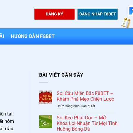
ĐĂNG KÝ
ĐĂNG NHẬP F8BET
ÃI
HƯỚNG DẪN F8BET
BÀI VIẾT GẦN ĐÂY
Soi Cầu Miền Bắc F8BET –
Khám Phá Mẹo Chiến Lược
ở
Chức năng bình luận bị tắt
Soi
ện tại,
Cầu
Soi Kèo Phạt Góc – Mở
iết hôm
Miền
Khóa Lợi Nhuận Từ Mọi Tình
Bắc
bắt đầu
Huống Bóng Đá
F8BET