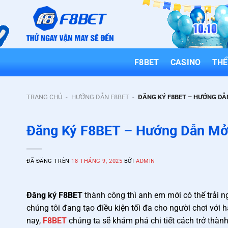
Chuyển
đến
nội
dung
F8BET
CASINO
THỂ
TRANG CHỦ
-
HƯỚNG DẪN F8BET
-
ĐĂNG KÝ F8BET – HƯỚNG DẪN
Đăng Ký F8BET – Hướng Dẫn Mở 
ĐÃ ĐĂNG TRÊN
18 THÁNG 9, 2025
BỞI
ADMIN
Đăng ký F8BET
thành công thì anh em mới có thể trải 
chúng tôi đang tạo điều kiện tối đa cho người chơi với h
nay,
F8BET
chúng ta sẽ khám phá chi tiết cách trở thàn