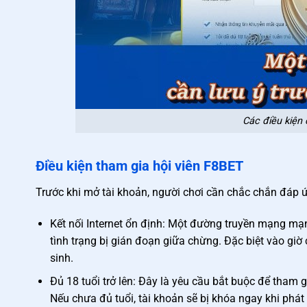
Các điều kiện 
Điều kiện tham gia hội viên F8BET
Trước khi mở tài khoản, người chơi cần chắc chắn đáp ứ
Kết nối Internet ổn định: Một đường truyền mạng mạ
tình trạng bị gián đoạn giữa chừng. Đặc biệt vào giờ 
sinh.
Đủ 18 tuổi trở lên: Đây là yêu cầu bắt buộc để tham
Nếu chưa đủ tuổi, tài khoản sẽ bị khóa ngay khi phát