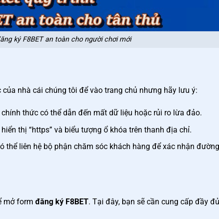
ăng ký F8BET an toàn cho người chơi mới
c của nhà cái chúng tôi để vào trang chủ nhưng hãy lưu ý:
hính thức có thể dẫn đến mất dữ liệu hoặc rủi ro lừa đảo.
ển thị “https” và biểu tượng ổ khóa trên thanh địa chỉ.
ó thể liên hệ bộ phận chăm sóc khách hàng để xác nhận đường 
để mở form
đăng ký F8BET
. Tại đây, bạn sẽ cần cung cấp đầy đủ