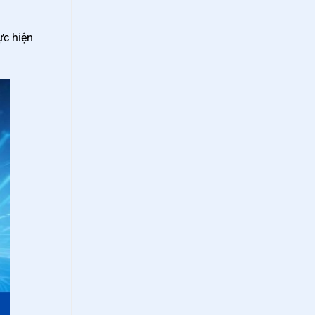
ực hiện