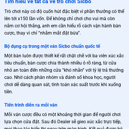
Tìm hiểu về tất cả về trò chơi Sicbo
Trò chơi này có độ cuốn hút đặc biệt vì phần thưởng có thể
lên tới x150 lần vốn. Để không chỉ chơi cho vui mà còn
nắm cơ hội thắng, anh em cần hiểu rõ cách vận hành bàn
cược, thay vì chỉ “nhắm mắt đặt bừa”.
Bộ dụng cụ trong một ván Sicbo chuẩn quốc tế
Một bàn luôn được thiết kế rất chặt chẽ với ba viên xúc xắc
tiêu chuẩn, bàn cược chia thành nhiều ô rõ ràng, từ cửa
nhỏ an toàn đến những cửa “khó nhằn” với tỷ lệ trả thưởng
cao. Nhờ cách phân nhóm và đánh số khoa học, người
chơi dễ dàng quan sát, tính toán xác suất trước khi xuống
tiền.
Tiến trình diễn ra mỗi ván
Mỗi ván cược đều có một khoảng thời gian để người chơi
lựa chọn cửa đặt. Sau đó Dealer sẽ gieo xúc xắc trực tiếp,
mọi thao tác hiển thị ngay trên màn hình. Kết quả được hệ