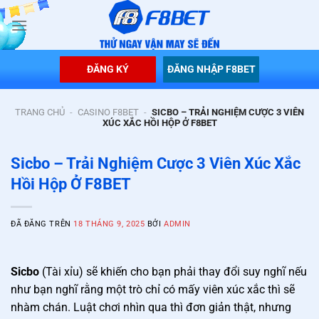
Chuyển
đến
nội
dung
ĐĂNG KÝ
ĐĂNG NHẬP F8BET
TRANG CHỦ
-
CASINO F8BET
-
SICBO – TRẢI NGHIỆM CƯỢC 3 VIÊN
XÚC XẮC HỒI HỘP Ở F8BET
Sicbo – Trải Nghiệm Cược 3 Viên Xúc Xắc
Hồi Hộp Ở F8BET
ĐÃ ĐĂNG TRÊN
18 THÁNG 9, 2025
BỞI
ADMIN
Sicbo
(Tài xỉu) sẽ khiến cho bạn phải thay đổi suy nghĩ nếu
như bạn nghĩ rằng một trò chỉ có mấy viên xúc xắc thì sẽ
nhàm chán. Luật chơi nhìn qua thì đơn giản thật, nhưng