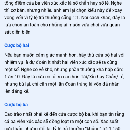
tổng điểm của ba viên xúc xắc là số chẵn hay số lẻ. Nghe
thì cơ bản, nhưng nhiều anh em lại chọn kiểu này để xoay
vòng vốn vì tỷ lệ trả thưởng cũng 1:1. Nói cách khác, đây là
lựa chọn an toàn cho những ai muốn vừa chơi vừa quan
sát diễn biến.
Cược bộ hai
Nếu bạn muốn cảm giác mạnh hơn, hãy thử cửa bộ hai với
nhiệm vụ là dự đoán ít nhất hai viên xúc xắc sẽ ra cùng
một số. Nghe có vẻ khó, nhưng phần thưởng khá hấp dẫn:
1 ăn 10. Đây là cửa có rủi ro cao hơn Tài/Xỉu hay Chẵn/Lẻ,
nhưng bù lại, chỉ cần một lần đoán trúng là vốn đã nhân
lên đáng kể.
Cược bộ ba
Cao trào nhất phải kể đến cửa cược bộ ba, khi bạn tin rằng
cả ba viên xúc xắc sẽ đồng loạt ra một con số. Xác suất
cực thấp, nhưng đổi lại tỷ lệ trả thưởng “khủng” tới 1:150.