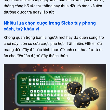
thống công bố tức thì, thắng hay thua đều rõ ràng và tiền
thưởng được trả ngay lập tức.
Nhiều lựa chọn cược trong Sicbo tùy phong
cách, tuỳ khẩu vị
Không quan trọng bạn là người mới hay đã quen sòng, trò
chơi này luôn có cửa cược phù hợp. Tất nhiên, F8BET đã
mang đến đầy đủ các hình thức để anh em thử sức, từ dễ
ăn cho đến “ăn đậm” đầy thách thức.