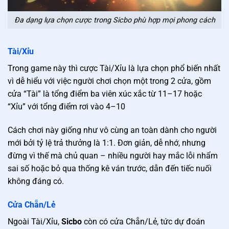
Đa dạng lựa chọn cược trong Sicbo phù hợp mọi phong cách
Tài/Xỉu
Trong game này thì cược Tài/Xỉu là lựa chọn phổ biến nhất
vì dễ hiểu với việc người chơi chọn một trong 2 cửa, gồm
cửa “Tài” là tổng điểm ba viên xúc xắc từ 11–17 hoặc
“Xỉu” với tổng điểm rơi vào 4–10
Cách chơi này giống như vô cùng an toàn dành cho người
mới bởi tỷ lệ trả thưởng là 1:1. Đơn giản, dễ nhớ, nhưng
đừng vì thế mà chủ quan – nhiều người hay mắc lỗi nhẩm
sai số hoặc bỏ qua thống kê ván trước, dẫn đến tiếc nuối
không đáng có.
Cửa Chẵn/Lẻ
Ngoài Tài/Xỉu,
Sicbo
còn có cửa Chẵn/Lẻ, tức dự đoán