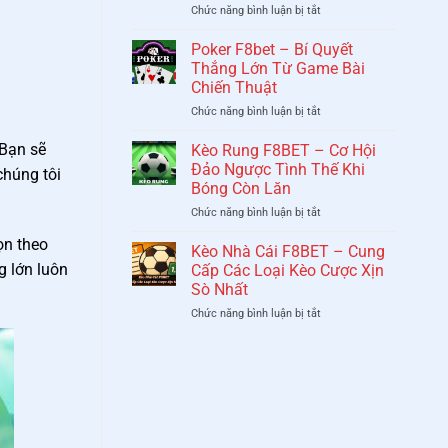
ở
Chức năng bình luận bị tắt
–
Soi
Khám
Kèo
Phá
Poker F8bet – Bí Quyết
Phạt
Mẹo
Thắng Lớn Từ Game Bài
Góc
Chiến
Chiến Thuật
–
Lược
ở
Chức năng bình luận bị tắt
Mở
Poker
Khóa
F8bet
Lợi
 Bạn sẽ
Kèo Rung F8BET – Cơ Hội
–
Nhuận
Đảo Ngược Tình Thế Khi
 chúng tôi
Bí
Từ
Bóng Còn Lăn
Quyết
Mọi
ở
Chức năng bình luận bị tắt
Thắng
Tình
Kèo
Lớn
Huống
ọn theo
Rung
Từ
Bóng
Kèo Nhà Cái F8BET – Cung
F8BET
Game
Đá
g lớn luôn
Cấp Các Loại Kèo Cược Xịn
–
Bài
Sò Nhất
Cơ
Chiến
ở
Chức năng bình luận bị tắt
Hội
Thuật
Kèo
Đảo
Nhà
Ngược
Cái
Tình
F8BET
Thế
–
Khi
Cung
Bóng
Cấp
Còn