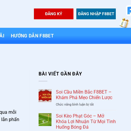
ĐĂNG KÝ
ĐĂNG NHẬP F8BET
ÃI
HƯỚNG DẪN F8BET
BÀI VIẾT GẦN ĐÂY
Soi Cầu Miền Bắc F8BET –
Khám Phá Mẹo Chiến Lược
ở
Chức năng bình luận bị tắt
Soi
 qua mỗi
Cầu
Soi Kèo Phạt Góc – Mở
n lẫn phấn
Miền
Khóa Lợi Nhuận Từ Mọi Tình
Bắc
Huống Bóng Đá
F8BET