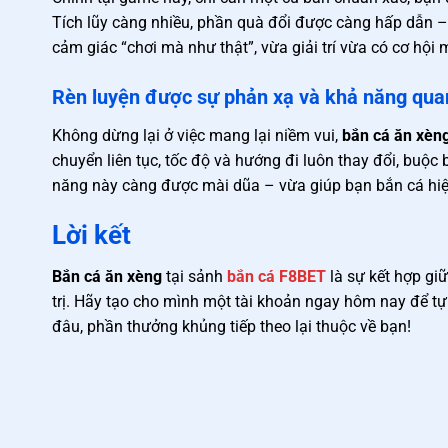
Tích lũy càng nhiều, phần quà đổi được càng hấp dẫn – 
cảm giác “chơi mà như thật”, vừa giải trí vừa có cơ hội
Rèn luyện được sự phản xạ và khả năng qua
Không dừng lại ở việc mang lại niềm vui,
bắn cá ăn xèn
chuyển liên tục, tốc độ và hướng đi luôn thay đổi, buộc 
năng này càng được mài dũa – vừa giúp bạn bắn cá hiệ
Lời kết
Bắn cá ăn xèng
tại sảnh
bắn cá F8BET
là sự kết hợp gi
trị. Hãy tạo cho mình một tài khoản ngay hôm nay để tự
đâu, phần thưởng khủng tiếp theo lại thuộc về bạn!