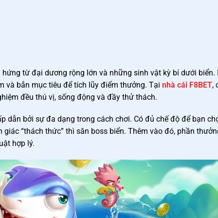
m hứng từ đại dương rộng lớn và những sinh vật kỳ bí dưới biển.
ắm và bắn mục tiêu để tích lũy điểm thưởng. Tại
nhà cái F8BET
,
ghiệm đều thú vị, sống động và đầy thử thách.
ấp dẫn bởi sự đa dạng trong cách chơi. Có đủ chế độ để bạn ch
 giác “thách thức” thì săn boss biển. Thêm vào đó, phần thưởn
uật hợp lý.