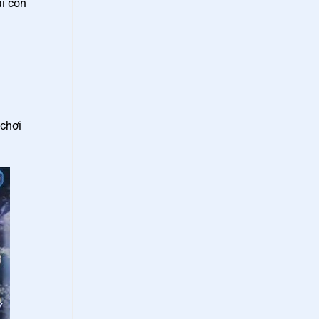
i còn
 chơi