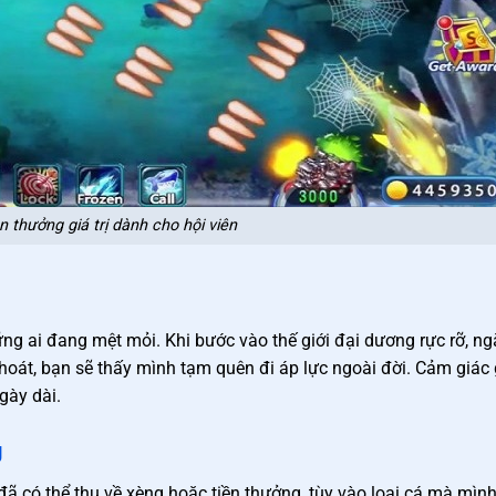
n thưởng giá trị dành cho hội viên
những ai đang mệt mỏi. Khi bước vào thế giới đại dương rực rỡ, n
oát, bạn sẽ thấy mình tạm quên đi áp lực ngoài đời. Cảm giác 
gày dài.
g
đã có thể thu về xèng hoặc tiền thưởng, tùy vào loại cá mà mình