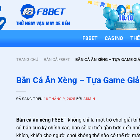
Chuyển
đến
nội
dung
F8BET
CASINO
THỂ
TRANG CHỦ
-
BẮN CÁ F8BET
-
BẮN CÁ ĂN XÈNG – TỰA GAME GI
Bắn Cá Ăn Xèng – Tựa Game Giả
ĐÃ ĐĂNG TRÊN
18 THÁNG 9, 2025
BỞI
ADMIN
Bắn cá ăn xèng
F8BET không chỉ là một trò chơi giải tr
cú bắn cực kỳ chính xác, bạn sẽ lại tiến gần hơn đến n
khích, khiến cho người chơi không thể nào có thể rời mắ