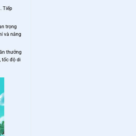
. Tiếp
an trọng
hí và nâng
ần thưởng
 tốc độ di