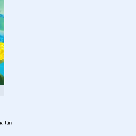
Các
Lăn
Loại
Kèo
Cược
Xịn
Sò
Nhất
mà tân